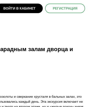
ВОЙТИ В КАБИНЕТ
РЕГИСТРАЦИЯ
Парадным залам дворца и
озолоты и сверкание хрусталя в бальных залах, это
ьзовались каждый день. Эта экскурсия включает не
 и театр на втором этаже, но и «жилые покои» князя